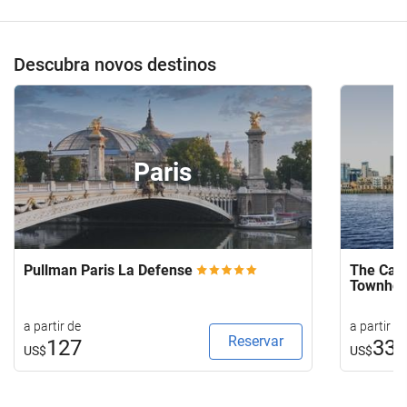
Descubra novos destinos
Paris
Pullman Paris La Defense
The Capi
Townho
a partir de
a partir de
Reservar
127
33
US$
US$