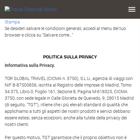
Stampa
Se desideri salvare le condizioni generali, accedi al menu del tuo
browser e clicca su "Salvare come..."
POLITICA SULLA PRIVACY
Informativa sulla Privacy.
TOR GLOBAL TRAVEL (CICMA n. 3750), S.L.U., agenzia di viaggi con
NIF B-87500856, iscritta al Registro delle Imprese di Madrid, Tomo
34.375, Libro 0, Foglio 161, Sezione 8, Pagina M-618325, CICMA
3750, con sede legale in Calle Glorieta de Quevedo, 9, 28015 Madrid
(di seguito, "TGT"), ritiene che i più elevati standard di qualità che
applichiamo a tutti gli aspetti dei nostri prodotti e servizi debbano
essere estesi, senza eccezioni, anche alla tutela della privacy dei
nostri clienti.
Per questo motivo, TGT garantisce che il proprio obiettivo non è