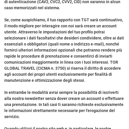
di autenticazione (CAV2, CVC2, CVV2, CID) non saranno in alcun
caso memorizzati nel sistema.
Se, come auspichiamo, il tuo rapporto con TGT sarà continuativo,
il modo migliore per interagire con noi sarà creare un account
utente. Attraverso le impostazioni del tuo profilo potrai
selezionare i dati facoltativi che desideri condividere, oltre ai dati
essenziali o obbligatori (quali nome o indirizzo e-mail), nonché
fornirci ulteriori informazioni opzionali che potranno rendere più
rapide le procedure di prenotazione e consentirci di inviarti
comunicazioni maggiormente in linea con i tuoi interessi. TOR
GLOBAL TRAVEL (CICMA n. 3750) si riserva il diritto di accedere
agli account dei propri utenti esclusivamente per finalità di
manutenzione e ottimizzazione degli stessi.
In entrambe le modalità avrai sempre la possibilità di iscriverti
alla nostra newsletter senza dover creare un account o effettuare
una prenotazione. In tali casi ti saranno richieste esclusivamente
le informazioni strettamente necessarie per l'erogazione del
servizio.
Quando utilizzi il nostro sito web e, in particolare, le nostre