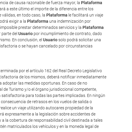
uencia de causa razonable de fuerza mayor, la
Plataforma
rá a este último el importe de la diferencia entre los
válidas, en todo caso, la
Plataforma
le facilitará un viaje
odrá exigir a la
Plataforma
una indemnización por
imposible prestar determinados servicios y la
Plataforma
 parte del
Usuario
por incumplimiento de contrato, dado
mismo. En conclusión, el
Usuario
solo podrá solicitar una
isfactoria o se hayan cancelado por circunstancias
erminada por el artículo 162 del Real Decreto Legislativo
atisfactoria de los mismos, deberá notificar inmediatamente
ueda adoptar las medidas oportunas. En caso de no
al de Turismo y/o el órgano jurisdiccional competente,
 satisfactoria para todas las partes implicadas. En ningún
consecuencia de retrasos en los vuelos de salida o
alice un viaje utilizando autocares propiedad de la
á expresamente a la legislación sobre accidentes de
y a la cobertura de responsabilidad civil destinada a tales
 estén matriculados los vehículos y en la moneda legal de