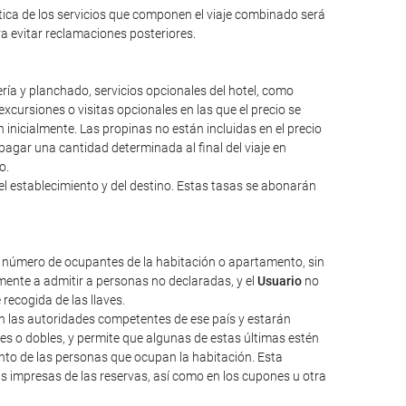
ntica de los servicios que componen el viaje combinado será
ara evitar reclamaciones posteriores.
ería y planchado, servicios opcionales del hotel, como
excursiones o visitas opcionales en las que el precio se
inicialmente. Las propinas no están incluidas en el precio
a pagar una cantidad determinada al final del viaje en
o.
el establecimiento y del destino. Estas tasas se abonarán
l número de ocupantes de la habitación o apartamento, sin
ente a admitir a personas no declaradas, y el
Usuario
no
 recogida de las llaves.
nen las autoridades competentes de ese país y estarán
les o dobles, y permite que algunas de estas últimas estén
nto de las personas que ocupan la habitación. Esta
as impresas de las reservas, así como en los cupones u otra