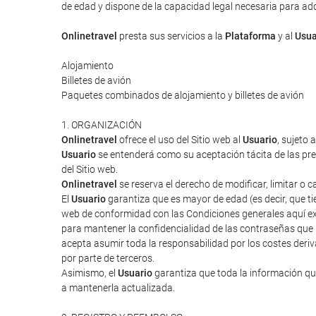
de edad y dispone de la capacidad legal necesaria para adqui
Onlinetravel
presta sus servicios a la
Plataforma
y al
Usua
Alojamiento
Billetes de avión
Paquetes combinados de alojamiento y billetes de avión
1. ORGANIZACIÓN
Onlinetravel
ofrece el uso del Sitio web al
Usuario
, sujeto 
Usuario
se entenderá como su aceptación tácita de las pres
del Sitio web.
Onlinetravel
se reserva el derecho de modificar, limitar o 
El
Usuario
garantiza que es mayor de edad (es decir, que tie
web de conformidad con las Condiciones generales aquí ex
para mantener la confidencialidad de las contraseñas que
acepta asumir toda la responsabilidad por los costes deriv
por parte de terceros.
Asimismo, el
Usuario
garantiza que toda la información que
a mantenerla actualizada.