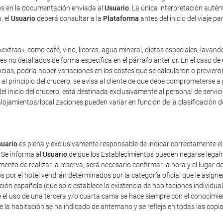
dos en la documentación enviada al
Usuario
. La única interpretación auté
, el
Usuario
deberá consultar a la
Plataforma
antes del inicio del viaje p
extras», como café, vino, licores, agua mineral, dietas especiales, lavand
es no detallados de forma específica en el párrafo anterior. En el caso de 
as, podría haber variaciones en los costes que se calcularon o previeron 
y, al principio del crucero, se avisa al cliente de que debe comprometerse 
el inicio del crucero, está destinada exclusivamente al personal de servici
lojamientos/localizaciones pueden variar en función de la clasificación d
uario
es plena y exclusivamente responsable de indicar correctamente e
 Se informa al
Usuario
de que los Establecimientos pueden negarse legalm
nto de realizar la reserva, será necesario confirmar la hora y el lugar de
dos por el hotel vendrán determinados por la categoría oficial que le asig
ación española (que solo establece la existencia de habitaciones individua
 el uso de una tercera y/o cuarta cama se hace siempre con el conocimie
de la habitación se ha indicado de antemano y se refleja en todas las copi