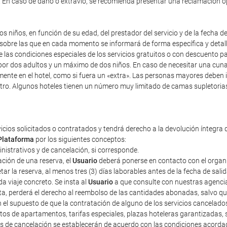
). En caso de daño o extravío, se recomienda presentar una reclamación 
s niños, en función de su edad, del prestador del servicio y de la fecha d
y sobre las que en cada momento se informará de forma específica y detal
re las condiciones especiales de los servicios gratuitos o con descuento 
r dos adultos y un máximo de dos niños. En caso de necesitar una cuna, i
mente en el hotel, como si fuera un «extra». Las personas mayores deben 
tro. Algunos hoteles tienen un número muy limitado de camas supletorias,
vicios solicitados o contratados y tendrá derecho a la devolución íntegra 
Plataforma
por los siguientes conceptos:
ministrativos y de cancelación, si corresponde.
ción de una reserva, el
Usuario
deberá ponerse en contacto con el organiza
r la reserva, al menos tres (3) días laborables antes de la fecha de sali
a viaje concreto. Se insta al
Usuario
a que consulte con nuestras agencias
sta, perderá el derecho al reembolso de las cantidades abonadas, salvo 
n el supuesto de que la contratación de alguno de los servicios cancelad
tos de apartamentos, tarifas especiales, plazas hoteleras garantizadas
tos de cancelación se establecerán de acuerdo con las condiciones acorda