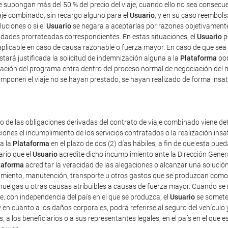
ue supongan más del 50 % del precio del viaje, cuando ello no sea consec
iaje combinado, sin recargo alguno para el
Usuario
, y en su caso reembolsa
luciones o si el
Usuario
se negara a aceptarlas por razones objetivamente 
tidades prorrateadas correspondientes. En estas situaciones, el
Usuario
p
plicable en caso de causa razonable o fuerza mayor. En caso de que sea 
estará justificada la solicitud de indemnización alguna a la
Plataforma
por
ficación del programa entra dentro del proceso normal de negociación del 
mponen el viaje no se hayan prestado, se hayan realizado de forma insat
o de las obligaciones derivadas del contrato de viaje combinado viene det
iones el incumplimiento de los servicios contratados o la realización ins
 a la
Plataforma
en el plazo de dos (2) días hábiles, a fin de que esta p
ario que el
Usuario
acredite dicho incumplimiento ante la Dirección Gener
taforma
acreditar la veracidad de las alegaciones o alcanzar una solución
amiento, manutención, transporte u otros gastos que se produzcan como 
uelgas u otras causas atribuibles a causas de fuerza mayor. Cuando se re
e, con independencia del país en el que se produzca, el
Usuario
se someter
 y en cuanto a los daños corporales, podrá referirse al seguro del vehículo 
s, a los beneficiarios o a sus representantes legales, en el país en el que