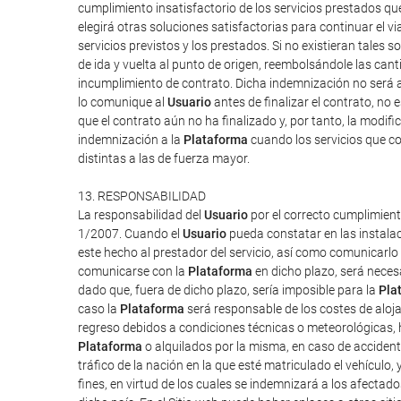
cumplimiento insatisfactorio de los servicios prestados q
elegirá otras soluciones satisfactorias para continuar el v
servicios previstos y los prestados. Si no existieran tales so
de ida y vuelta al punto de origen, reembolsándole las can
incumplimiento de contrato. Dicha indemnización no será a
lo comunique al
Usuario
antes de finalizar el contrato, no 
que el contrato aún no ha finalizado y, por tanto, la modi
indemnización a la
Plataforma
cuando los servicios que co
distintas a las de fuerza mayor.
13. RESPONSABILIDAD
La responsabilidad del
Usuario
por el correcto cumplimient
1/2007. Cuando el
Usuario
pueda constatar en las instalac
este hecho al prestador del servicio, así como comunicarlo
comunicarse con la
Plataforma
en dicho plazo, será neces
dado que, fuera de dicho plazo, sería imposible para la
Pla
caso la
Plataforma
será responsable de los costes de aloj
regreso debidos a condiciones técnicas o meteorológicas, h
Plataforma
o alquilados por la misma, en caso de accident
tráfico de la nación en la que esté matriculado el vehículo,
fines, en virtud de los cuales se indemnizará a los afectado