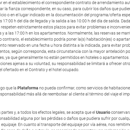
ar en el establecimiento el correspondiente contrato de arrendamiento au
r la fianza correspondiente, en su caso, para cubrir los daños que pudier
icio o en el lugar indicado en la documentación del programa/oferta especia
7:00 h del día de llegada y la salida a las 10:00 h del día de salida. Dad
speten estrictamente estos plazos para evitar problemas e inconveniente
les y a las 17:00 h en los apartamentos. Normalmente, las reservas se mant
o contrario, el establecimiento podría poner la(s) habitación(es) o apart
ento reservado en una fecha u hora distinta a la indicada, para evitar pr
entos, según corresponda, esta circunstancia con la mayor antelación posi
ales, ya que generalmente no están permitidos en hoteles o apartamentos.
iones ajenas a su voluntad, su responsabilidad se limitará a ofrecer otro 
tel ofertado en el Contrato y el hotel ocupado.
ago que la
Plataforma
no pueda confirmar, como servicios de habitaciones 
ponsabilidad más allá de reembolsar al cliente al término del viaje el im
 partes y, a todos los efectos legales, se acepta que el
Usuario
conservará
sabilidad alguna por las pérdidas o daños que pudiera sufrir por cualqu
equipaje. En cuanto al transporte del equipaje por vía aérea, nos remiti