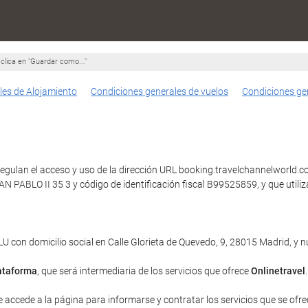
clica en "Guardar como..."
les de Alojamiento
Condiciones generales de vuelos
Condiciones ge
egulan el acceso y uso de la dirección URL booking.travelchannelworld.com
UAN PABLO II 35 3 y código de identificación fiscal B99525859, y que ut
con domicilio social en Calle Glorieta de Quevedo, 9, 28015 Madrid, y
ataforma
, que será intermediaria de los servicios que ofrece
Onlinetravel
.
e accede a la página para informarse y contratar los servicios que se ofrec