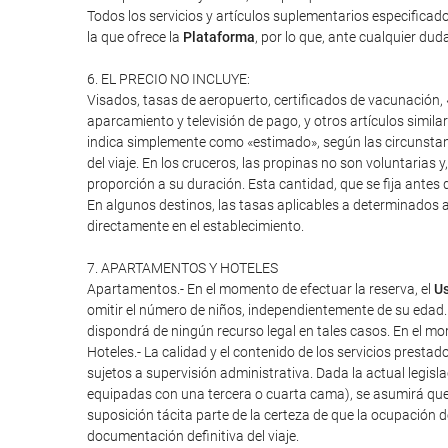
Todos los servicios y artículos suplementarios especifica
la que ofrece la
Plataforma
, por lo que, ante cualquier duda
6. EL PRECIO NO INCLUYE:
Visados, tasas de aeropuerto, certificados de vacunación, «
aparcamiento y televisión de pago, y otros artículos similar
indica simplemente como «estimado», según las circunstanci
del viaje. En los cruceros, las propinas no son voluntarias 
proporción a su duración. Esta cantidad, que se fija antes d
En algunos destinos, las tasas aplicables a determinados a
directamente en el establecimiento.
7. APARTAMENTOS Y HOTELES
Apartamentos.- En el momento de efectuar la reserva, el
Us
omitir el número de niños, independientemente de su edad.
dispondrá de ningún recurso legal en tales casos. En el mome
Hoteles.- La calidad y el contenido de los servicios presta
sujetos a supervisión administrativa. Dada la actual legisl
equipadas con una tercera o cuarta cama), se asumirá que
suposición tácita parte de la certeza de que la ocupación 
documentación definitiva del viaje.