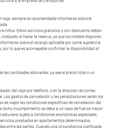
oportuna a la empresa de transportes.
el viaje, siempre es recomendable informarse sobre el
lada.
para niños. Estos servicios gratuitos o con descuento deben
ndíquelo al hacer la reserva, ya que los hoteles disponen
informarse sobre el recargo aplicable por cama supletoria
 por lo que es aconsejable confirmar la disponibilidad al
de las cantidades abonadas, ya sea el precio total o un
dor del viaje por teléfono, o en la dirección de correo
da. Los gastos de cancelación y las penalizaciones serán los
 de viajes las condiciones específicas de cancelación del
que dicho incumplimiento se deba a un caso de fuerza mayor
os estuviera sujeta a condiciones económicas especiales,
, servicios prestados en apartamentos determinados,
das entre las partes. Cuando una circunstancia justificada