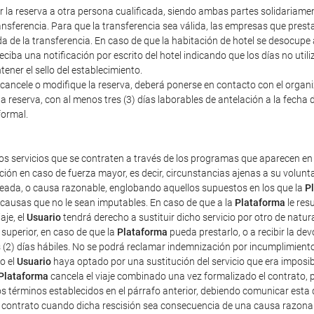
erir la reserva a otra persona cualificada, siendo ambas partes solidariam
nsferencia. Para que la transferencia sea válida, las empresas que prestan
a de la transferencia. En caso de que la habitación de hotel se desocupe
iba una notificación por escrito del hotel indicando que los días no util
ener el sello del establecimiento.
cancele o modifique la reserva, deberá ponerse en contacto con el organiza
a reserva, con al menos tres (3) días laborables de antelación a la fecha d
formal.
os servicios que se contraten a través de los programas que aparecen en 
ción en caso de fuerza mayor, es decir, circunstancias ajenas a su volun
pleada, o causa razonable, englobando aquellos supuestos en los que la
P
r causas que no le sean imputables. En caso de que a la
Plataforma
le res
aje, el
Usuario
tendrá derecho a sustituir dicho servicio por otro de natur
superior, en caso de que la
Plataforma
pueda prestarlo, o a recibir la d
s (2) días hábiles. No se podrá reclamar indemnización por incumplimient
o el
Usuario
haya optado por una sustitución del servicio que era imposibl
Plataforma
cancela el viaje combinado una vez formalizado el contrato, pe
os términos establecidos en el párrafo anterior, debiendo comunicar esta 
e contrato cuando dicha rescisión sea consecuencia de una causa razona