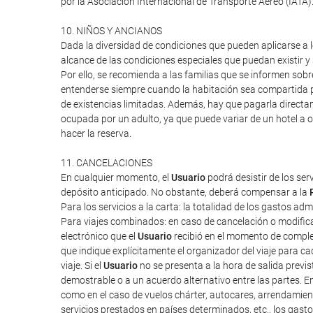
por la Asociación Internacional de Transporte Aéreo (IATA
10. NIÑOS Y ANCIANOS
Dada la diversidad de condiciones que pueden aplicarse a lo
alcance de las condiciones especiales que puedan existir 
Por ello, se recomienda a las familias que se informen sob
entenderse siempre cuando la habitación sea compartida po
de existencias limitadas. Además, hay que pagarla directa
ocupada por un adulto, ya que puede variar de un hotel a o
hacer la reserva.
11. CANCELACIONES
En cualquier momento, el
Usuario
podrá desistir de los ser
depósito anticipado. No obstante, deberá compensar a la
Para los servicios a la carta: la totalidad de los gastos ad
Para viajes combinados: en caso de cancelación o modifica
electrónico que el
Usuario
recibió en el momento de completa
que indique explícitamente el organizador del viaje para cad
viaje. Si el
Usuario
no se presenta a la hora de salida previ
demostrable o a un acuerdo alternativo entre las partes. E
como en el caso de vuelos chárter, autocares, arrendamien
servicios prestados en países determinados, etc., los gas