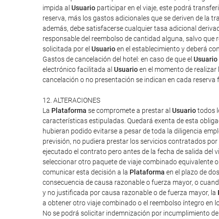
impida al
Usuario
participar en el viaje, este podrá transf
reserva, más los gastos adicionales que se deriven de la tra
además, debe satisfacerse cualquier tasa adicional derivad
responsable del reembolso de cantidad alguna, salvo que rec
solicitada por el
Usuario
en el establecimiento y deberá cont
Gastos de cancelación del hotel: en caso de que el
Usuario
electrónico facilitada al
Usuario
en el momento de realizar l
cancelación o no presentación se indican en cada reserva 
12. ALTERACIONES
La
Plataforma
se compromete a prestar al
Usuario
todos l
características estipuladas. Quedará exenta de esta obliga
hubieran podido evitarse a pesar de toda la diligencia em
previsión, no pudiera prestar los servicios contratados po
ejecutado el contrato pero antes de la fecha de salida del vi
seleccionar otro paquete de viaje combinado equivalente o 
comunicar esta decisión a la
Plataforma
en el plazo de do
consecuencia de causa razonable o fuerza mayor, o cuand
y no justificada por causa razonable o de fuerza mayor, la
a obtener otro viaje combinado o el reembolso íntegro en l
No se podrá solicitar indemnización por incumplimiento d