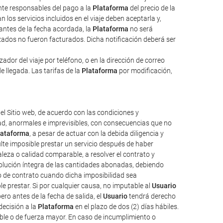
ente responsables del pago a la
Plataforma
del precio de la
 los servicios incluidos en el viaje deben aceptarla y,
 antes de la fecha acordada, la
Plataforma
no será
izados no fueron facturados. Dicha notificación deberá ser
dor del viaje por teléfono, o en la dirección de correo
e llegada. Las tarifas de la
Plataforma
por modificación,
el Sitio web, de acuerdo con las condiciones y
tad, anormales e imprevisibles, con consecuencias que no
lataforma
, a pesar de actuar con la debida diligencia y
ulte imposible prestar un servicio después de haber
aleza o calidad comparable, a resolver el contrato y
evolución íntegra de las cantidades abonadas, debiendo
o de contrato cuando dicha imposibilidad sea
e prestar. Si por cualquier causa, no imputable al
Usuario
ro antes de la fecha de salida, el
Usuario
tendrá derecho
decisión a la
Plataforma
en el plazo de dos (2) días hábiles.
ble o de fuerza mayor. En caso de incumplimiento o