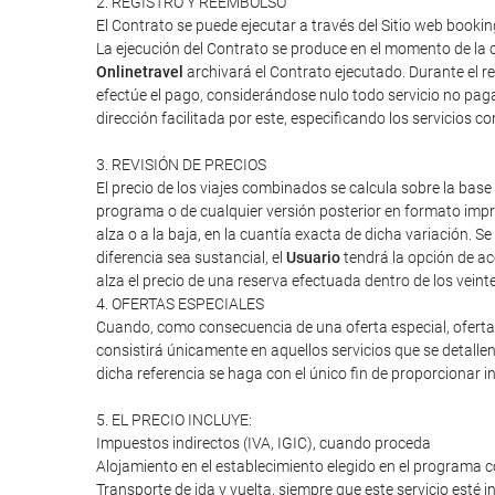
2. REGISTRO Y REEMBOLSO
El Contrato se puede ejecutar a través del Sitio web booki
La ejecución del Contrato se produce en el momento de la c
Onlinetravel
archivará el Contrato ejecutado. Durante el re
efectúe el pago, considerándose nulo todo servicio no paga
dirección facilitada por este, especificando los servicios 
3. REVISIÓN DE PRECIOS
El precio de los viajes combinados se calcula sobre la base 
programa o de cualquier versión posterior en formato impres
alza o a la baja, en la cuantía exacta de dicha variación. Se
diferencia sea sustancial, el
Usuario
tendrá la opción de ac
alza el precio de una reserva efectuada dentro de los veint
4. OFERTAS ESPECIALES
Cuando, como consecuencia de una oferta especial, oferta d
consistirá únicamente en aquellos servicios que se detalle
dicha referencia se haga con el único fin de proporcionar i
5. EL PRECIO INCLUYE:
Impuestos indirectos (IVA, IGIC), cuando proceda
Alojamiento en el establecimiento elegido en el programa c
Transporte de ida y vuelta, siempre que este servicio esté 