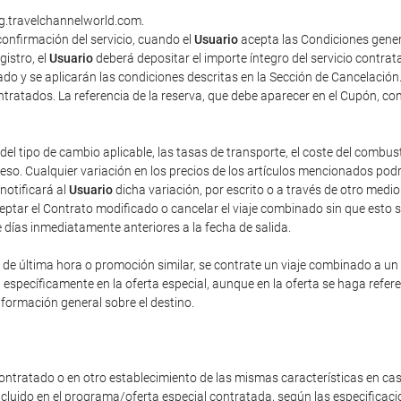
ng.travelchannelworld.com.
onfirmación del servicio, cuando el
Usuario
acepta las Condiciones gener
gistro, el
Usuario
deberá depositar el importe íntegro del servicio contra
do y se aplicarán las condiciones descritas en la Sección de Cancelación
contratados. La referencia de la reserva, que debe aparecer en el Cupón, co
del tipo de cambio aplicable, las tasas de transporte, el coste del combus
o. Cualquier variación en los precios de los artículos mencionados podrá 
 notificará al
Usuario
dicha variación, por escrito o a través de otro med
eptar el Contrato modificado o cancelar el viaje combinado sin que esto 
e días inmediatamente anteriores a la fecha de salida.
e última hora o promoción similar, se contrate un viaje combinado a un pr
n específicamente en la oferta especial, aunque en la oferta se haga refe
nformación general sobre el destino.
ontratado o en otro establecimiento de las mismas características en cas
incluido en el programa/oferta especial contratada, según las especificac