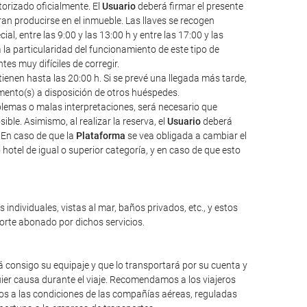
torizado oficialmente. El
Usuario
deberá firmar el presente
an producirse en el inmueble. Las llaves se recogen
l, entre las 9:00 y las 13:00 h y entre las 17:00 y las
a la particularidad del funcionamiento de este tipo de
s muy difíciles de corregir.
ienen hasta las 20:00 h. Si se prevé una llegada más tarde,
amento(s) a disposición de otros huéspedes.
oblemas o malas interpretaciones, será necesario que
ble. Asimismo, al realizar la reserva, el
Usuario
deberá
 En caso de que la
Plataforma
se vea obligada a cambiar el
hotel de igual o superior categoría, y en caso de que esto
individuales, vistas al mar, baños privados, etc., y estos
porte abonado por dichos servicios.
 consigo su equipaje y que lo transportará por su cuenta y
ier causa durante el viaje. Recomendamos a los viajeros
mos a las condiciones de las compañías aéreas, reguladas