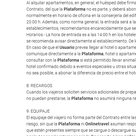
Al alquilar apartamentos, en general, el huésped debe firm
Contrato, del que la
Plataforma
no es parte, y deberá abona
normalmente en horario de oficina en la conserjería del edif
20:00 h. Además, como norma general, la entrada será a las 1
establecimientos, recomendamos encarecidamente que se re
Horarios.- La hora de entrada es a las 14:00 h en los hote
se recomienda avisar directamente al establecimiento. De l
En caso de que el
Usuario
prevea llegar al hotel o apartam
comunique directamente a la
Plataforma
, hotel o apartam
consultar con la
Plataforma
si está permitido llevar anim
hotel confirmado debido a eventos especiales u otras situac
no sea posible, a abonar la diferencia de precio entre el ho
8. RECARGOS
Cuando los viajeros soliciten servicios adicionales de prep
no puedan prestarse, la
Plataforma
no asumirá ninguna res
9. EQUIPAJE
El equipaje del viajero no forma parte del Contrato entre las
riesgo, sin que la
Plataforma
ni
Onlinetravel
asuman respon
que estén presentes siempre que se cargue o descargue su 