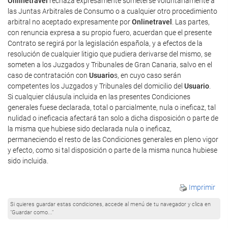
Onlinetravel
rechaza expresamente someterse voluntariamente a
las Juntas Arbitrales de Consumo o a cualquier otro procedimiento
arbitral no aceptado expresamente por
Onlinetravel
. Las partes,
con renuncia expresa a su propio fuero, acuerdan que el presente
Contrato se regirá por la legislación española, y a efectos de la
resolución de cualquier litigio que pudiera derivarse del mismo, se
someten a los Juzgados y Tribunales de Gran Canaria, salvo en el
caso de contratación con
Usuario
s, en cuyo caso serán
competentes los Juzgados y Tribunales del domicilio del
Usuario
.
Si cualquier cláusula incluida en las presentes Condiciones
generales fuese declarada, total o parcialmente, nula o ineficaz, tal
nulidad o ineficacia afectará tan solo a dicha disposición o parte de
la misma que hubiese sido declarada nula o ineficaz,
permaneciendo el resto de las Condiciones generales en pleno vigor
y efecto, como si tal disposición o parte de la misma nunca hubiese
sido incluida.
Imprimir
Si quieres guardar estas condiciones, accede al menú de tu navegador y clica en
"Guardar como..."