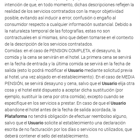
intención de que, en todo momento, dichas descripciones reflejen la
realidad de los servicios contratados con la mayor objetividad
posible, evitando así inducir a error, confusión o engaño al
consumidor respecto a cualquier información sustancial. Debido a
la naturaleza temporal de las fotografías, estas no son
contractuales en sí mismas, sino que deben tomarse en el contexto
de la descripción de los servicios contratados.
Comidas: en el caso de PENSION COMPLETA, el desayuno, la
comida y la cena se servirán en el hotel. La primera cena se servirá
en la fecha de entrada y la última comida se servirá en la fecha de
salida (esto lo podrá modificar el
Usuario
mediante solicitud previa
al hotel, una vez alojado en el establecimiento). En el caso de MEDIA
PENSIÓN, se servirá desayuno y cena, salvo que el
Usuario
elija otra
cosa y el hotel esté dispuesto a aceptar dicha sustitución (por
ejemplo, sustituir la cena por otra comida), excepto cuando se
especifique en los servicios a prestar. En caso de que el
Usuario
abandone el hotel antes de la fecha de salida acordada, la
Plataforma
no tendrá obligación de efectuar reembolso alguno,
salvo que el
Usuario
solicite al establecimiento una declaración
escrita de no facturación por los días o servicios no utilizados, que
deberá contener el sello del establecimiento.