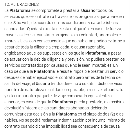
12. ALTERACIONES
La
Plataforma
se compromete a prestar al
Usuario
todos los
servicios que se contraten a través de los programas que aparecen
en el Sitio web, de acuerdo con las condiciones y características
estipuladas. Quedará exenta de esta obligación en caso de fuerza
mayor, es decir, circunstancias ajenas a su voluntad, anormales e
imprevisibles, con consecuencias que no hubieran podido evitarse a
pesar de toda la diligencia empleada, o causa razonable,
englobando aquellos supuestos en los que la
Plataforma
, a pesar
de actuar con la debida diligencia y previsión, no pudiera prestar los
servicios contratados por causas que no le sean imputables. En
caso de que a la
Plataforma
le resulte imposible prestar un servicio
después de haber ejecutado el contrato pero antes de la fecha de
salida del viaje, el
Usuario
tendrá derecho a sustituir dicho servicio
por otro de naturaleza o calidad comparable, a resolver el contrato
y seleccionar otro paquete de viaje combinado equivalente o
superior, en caso de que la
Plataforma
pueda prestarlo, o a recibir la
devolución íntegra de las cantidades abonadas, debiendo
comunicar esta decisión a la
Plataforma
en el plazo de dos (2) días
hábiles. No se podrá reclamar indemnización por incumplimiento de
contrato cuando dicha imposibilidad sea consecuencia de causa