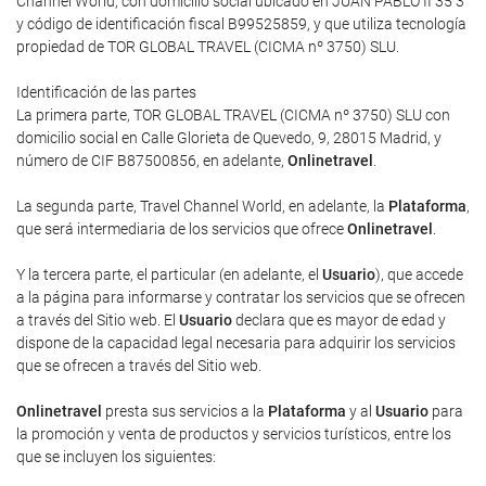
Channel World, con domicilio social ubicado en JUAN PABLO II 35 3
y código de identificación fiscal B99525859, y que utiliza tecnología
propiedad de TOR GLOBAL TRAVEL (CICMA nº 3750) SLU.
Identificación de las partes
La primera parte, TOR GLOBAL TRAVEL (CICMA nº 3750) SLU con
domicilio social en Calle Glorieta de Quevedo, 9, 28015 Madrid, y
número de CIF B87500856, en adelante,
Onlinetravel
.
La segunda parte, Travel Channel World, en adelante, la
Plataforma
,
que será intermediaria de los servicios que ofrece
Onlinetravel
.
Y la tercera parte, el particular (en adelante, el
Usuario
), que accede
a la página para informarse y contratar los servicios que se ofrecen
a través del Sitio web. El
Usuario
declara que es mayor de edad y
dispone de la capacidad legal necesaria para adquirir los servicios
que se ofrecen a través del Sitio web.
Onlinetravel
presta sus servicios a la
Plataforma
y al
Usuario
para
la promoción y venta de productos y servicios turísticos, entre los
que se incluyen los siguientes: