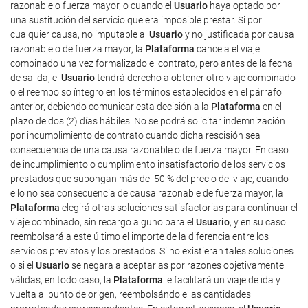
razonable o fuerza mayor, o cuando el
Usuario
haya optado por
una sustitución del servicio que era imposible prestar. Si por
cualquier causa, no imputable al
Usuario
y no justificada por causa
razonable o de fuerza mayor, la
Plataforma
cancela el viaje
combinado una vez formalizado el contrato, pero antes de la fecha
de salida, el
Usuario
tendrá derecho a obtener otro viaje combinado
o el reembolso íntegro en los términos establecidos en el párrafo
anterior, debiendo comunicar esta decisión a la
Plataforma
en el
plazo de dos (2) días hábiles. No se podrá solicitar indemnización
por incumplimiento de contrato cuando dicha rescisión sea
consecuencia de una causa razonable o de fuerza mayor. En caso
de incumplimiento o cumplimiento insatisfactorio de los servicios
prestados que supongan más del 50 % del precio del viaje, cuando
ello no sea consecuencia de causa razonable de fuerza mayor, la
Plataforma
elegirá otras soluciones satisfactorias para continuar el
viaje combinado, sin recargo alguno para el
Usuario
, y en su caso
reembolsará a este último el importe de la diferencia entre los
servicios previstos y los prestados. Si no existieran tales soluciones
o si el
Usuario
se negara a aceptarlas por razones objetivamente
válidas, en todo caso, la
Plataforma
le facilitará un viaje de ida y
vuelta al punto de origen, reembolsándole las cantidades