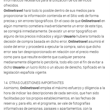
informáticos necesarios para la utilización de los servicios
ofrecidos.
Onlinetravel
hará todo lo posible dentro de sus medios para
proporcionar la información contenida en el Sitio web de forma
precisa y sin errores tipográficos. En el caso de que
Onlinetravel
en
algún momento cometiera inadvertidamente un error de este tipo,
se corregirá inmediatamente. De existir un error tipográfico en
alguno de los precios indicados y algún
Usuario
hubiera tomado la
decisión de compra basada en dicho error,
Onlinetravel
asumirá el
coste del error y procederá a ejecutar la compra, salvo que dicho
error sea tan desproporcionado en relación con el precio medio
como para que resulte evidente que cualquier persona
medianamente diligente lo percibiría, todo ello con el fin de evitar a
dicho
Usuario
un lucro ilícito o un abuso de derecho, tipificado en la
legislación española vigente.
14. OTRAS CUESTIONES IMPORTANTES
Asimismo,
Onlinetravel
emplea el máximo esfuerzo y diligencia a la
hora de indicar las descripciones de cada servicio, que han sido
facilitadas por los propios establecimientos, en las fechas de
reserva y, para ello, en el programa, se vale de fotografías
informativas de personas, paisajes y apartamentos, con la