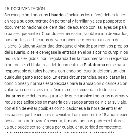
15. DOCUMENTACIÓN
Sin excepción, todos los
Usuario
s (incluidos los niños) deben tener
en regla su documentación personal y familiar, ya sea pasaporte o
documento nacional de identidad, de acuerdo con las leyes del país
o países que visiten. Cuando sea necesario, la obtención de visados,
pasaportes, certificados de vacunación, etc. correrá a cargo del
viajero. Si alguna Autoridad denegase el visado por motivos propios
del
Usuario
, o se le denegase la entrada en el país por no cumplir los
requisitos exigidos, por irregularidad en la documentación requerida
o por no ser el titular real del documento, la
Plataforma
no se hará
responsable de tales hechos, corriendo por cuenta del consumidor
cualquier gasto asociado. En estas circunstancias, se aplicarán las
condiciones y normas establecidas para la anulación o cancelación
voluntaria de los servicios. Asimismo, se recuerda a todos los
Usuario
s que deben asegurarse de que cumplen todas las normas y
requisitos aplicables en materia de visados antes de iniciar su viaje,
con el fin de evitar posibles complicaciones a la hora de entrar en
los países que tienen previsto visitar. Los menores de 18 años deben
poseer una autorización escrita, firmada por sus padres o tutores,
ya que puede ser solicitada por cualquier autoridad competente.